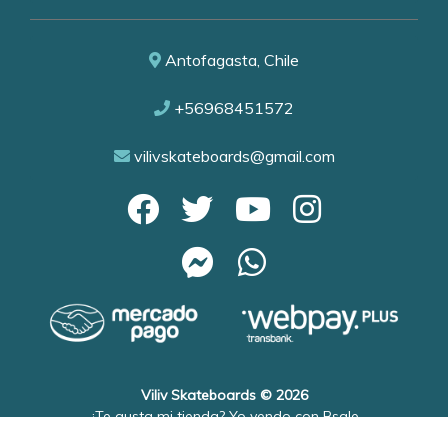
Antofagasta, Chile
+56968451572
vilivskateboards@gmail.com
Viliv Skateboards © 2026
¿Te gusta mi tienda? Yo vendo con
Bsale