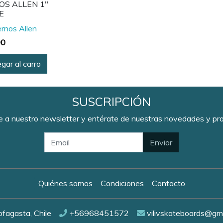
S ALLEN 1''
E
rnos Allen
90
gar al carro
SUSCRIPCIÓN
e a nuestro newsletter y entérate de nuestras novedades y p
Enviar
Quiénes somos
Condiciones
Contacto
fagasta, Chile
+56968451572
vilivskateboards@gm