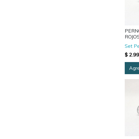
PERNO
ROJO
Set Pe
$ 2.9
Agre