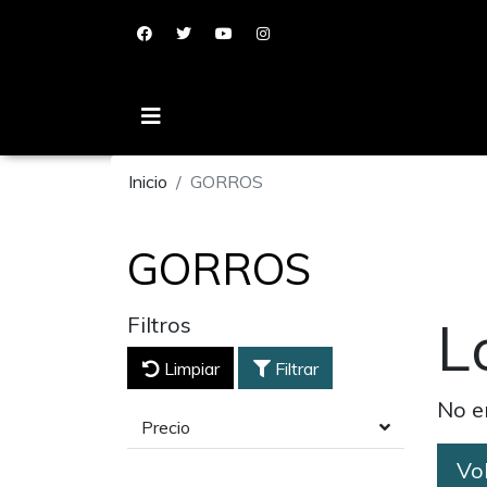
Inicio
GORROS
GORROS
L
Filtros
Limpiar
Filtrar
No e
Precio
Vol