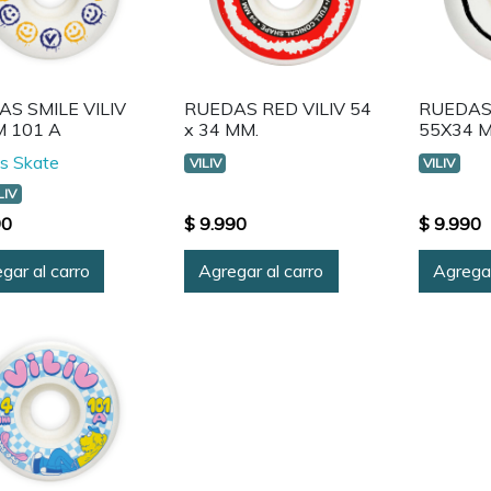
S SMILE VILIV
RUEDAS RED VILIV 54
RUEDAS
M 101 A
x 34 MM.
55X34 
s Skate
VILIV
VILIV
LIV
90
$ 9.990
$ 9.990
gar al carro
Agregar al carro
Agregar