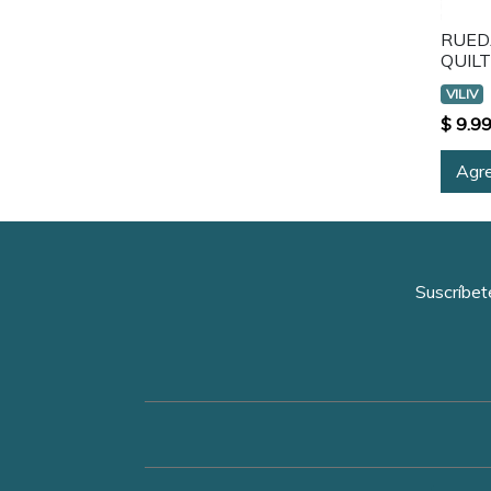
RUED
QUIL
VILIV
$ 9.9
Agre
Suscríbet