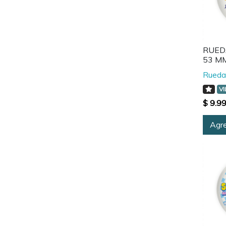
RUEDA
53 M
Rueda
VI
$ 9.9
Agre