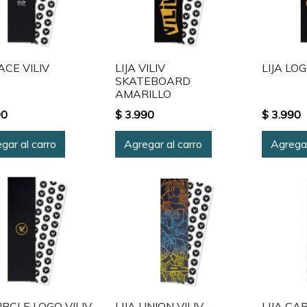
FACE VILIV
LIJA VILIV
LIJA LOG
SKATEBOARD
AMARILLO
90
$ 3.990
$ 3.990
gar al carro
Agregar al carro
Agregar
CIRCLE LOGO VILIV
LIJA UNION VILIV
LIJA CA