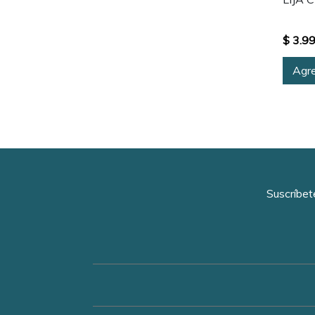
$ 3.9
Agre
Suscríbet