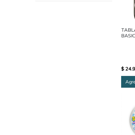
TABL
BASI
$ 24.
Agre