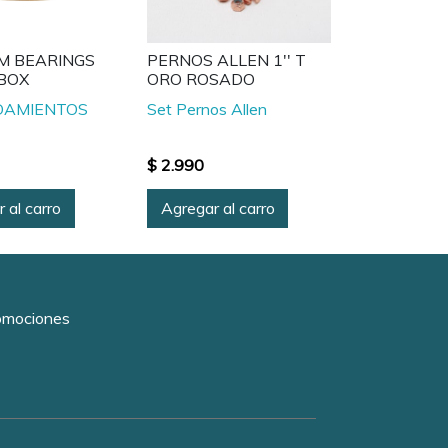
M BEARINGS
PERNOS ALLEN 1'' T
BOX
ORO ROSADO
DAMIENTOS
Set Pernos Allen
$ 2.990
 al carro
Agregar al carro
romociones