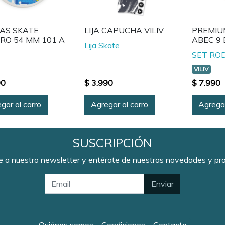
AS SKATE
LIJA CAPUCHA VILIV
PREMIU
TRO 54 MM 101 A
ABEC 9 
Lija Skate
SET RO
VILIV
90
$ 3.990
$ 7.990
gar al carro
Agregar al carro
Agregar
SUSCRIPCIÓN
e a nuestro newsletter y entérate de nuestras novedades y p
Enviar