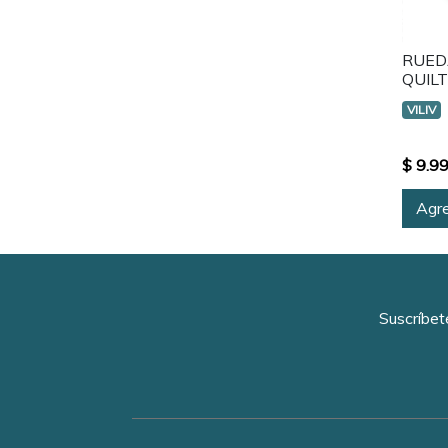
RUED
QUIL
VILIV
$ 9.9
Agre
Suscríbet