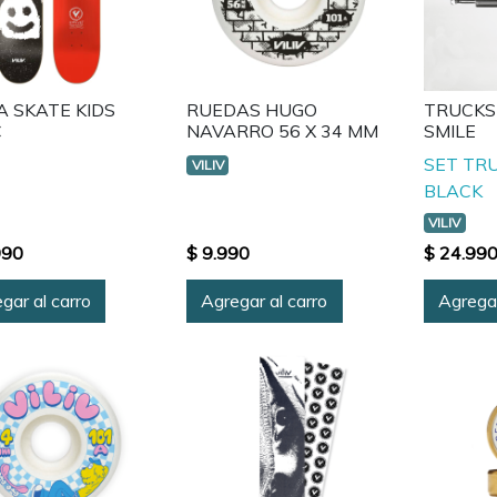
A SKATE KIDS
RUEDAS HUGO
TRUCKS 
C
NAVARRO 56 X 34 MM
SMILE
SET TRU
VILIV
BLACK
VILIV
990
$ 9.990
$ 24.99
gar al carro
Agregar al carro
Agregar