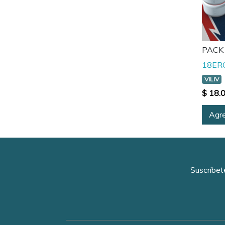
PACK
18ER
VILIV
$ 18.
Agre
Suscríbet