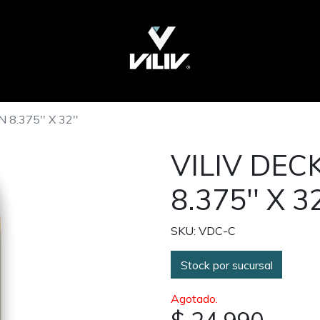
8.375'' X 32''
VILIV DEC
8.375'' X 32
SKU: VDC-C
Stock por sucursal
Agotado.