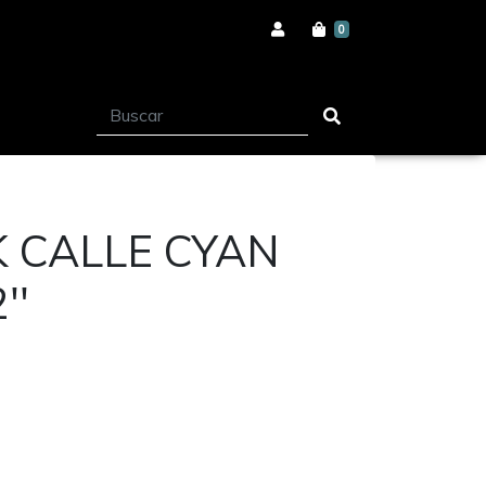
0
K CALLE CYAN
''