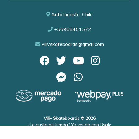
Antofagasta, Chile
+56968451572
vilivskateboards@gmail.com
Viliv Skateboards © 2026
¿Te gusta mi tienda? Yo vendo con
Bsale